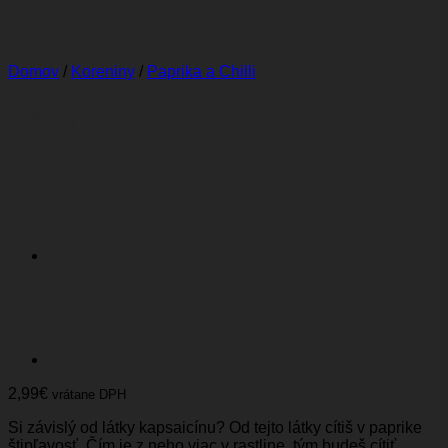
Domov
/
Koreniny
/
Paprika a Chilli
Chilli
2,99
€
vrátane DPH
Si závislý od látky kapsaicínu? Od tejto látky cítiš v paprike
štipľavosť. Čím je z neho viac v rastline, tým budeš cítiť