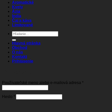
Aromatické
Kvety
Ázia
India
Čaj a káva
Limitované
Hľadať:
Hlavná stránka
Obchod
O nás
Kontakt
Prihlásenie
Prihlásenie
Povinné
Používateľské meno alebo e-mailová adresa
*
Povinné
Heslo
*