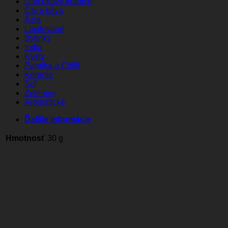
Darčekové krabice
Čaj a káva
Ázia
Limitované
Bylinky
India
Kvety
Paprika a Chilli
Korenie
Soľ
Zeleniny
Aromatické
Ďalšie informácie
Hmotnosť
30 g
Súvisiace produkty