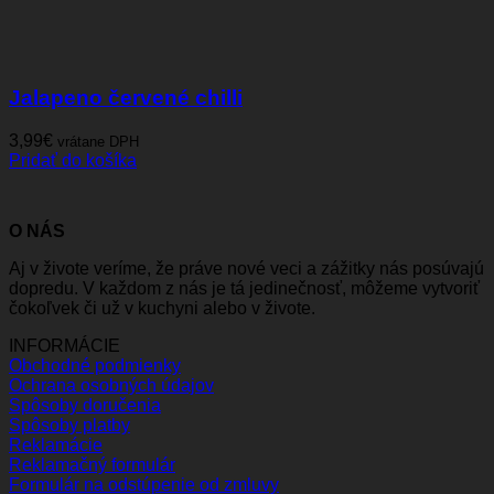
Jalapeno červené chilli
3,99
€
vrátane DPH
Pridať do košíka
O NÁS
Aj v živote veríme, že práve nové veci a zážitky nás posúvajú
dopredu. V každom z nás je tá jedinečnosť, môžeme vytvoriť
čokoľvek či už v kuchyni alebo v živote.
INFORMÁCIE
Obchodné podmienky
Ochrana osobných údajov
Spôsoby doručenia
Spôsoby platby
Reklamácie
Reklamačný formulár
Formulár na odstúpenie od zmluvy