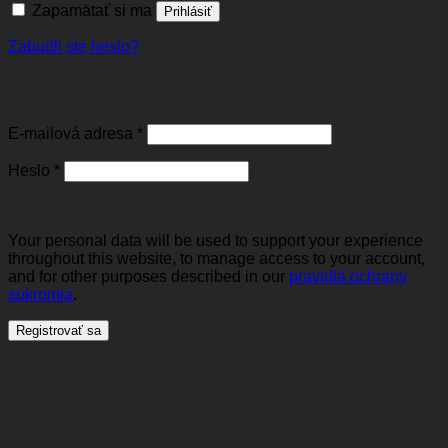
Zapamätať si ma
Prihlásiť
Zabudli ste heslo?
Registrovať sa
Povinné
E-mailová adresa
*
Povinné
Heslo
*
Your personal data will be used to support your experience
throughout this website, to manage access to your account,
and for other purposes described in our
pravidlá ochrany
súkromia
.
Registrovať sa