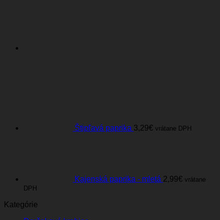
Možno by sa Vám páčilo…
Štipľavá paprika
3,29
€
vrátane DPH
Kajenská paprika - mletá
2,99
€
vrátane
DPH
Kategórie