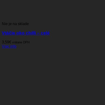
Nie je na sklade
Vtáčie oko chilli – celé
3,59
€
vrátane DPH
Viac info