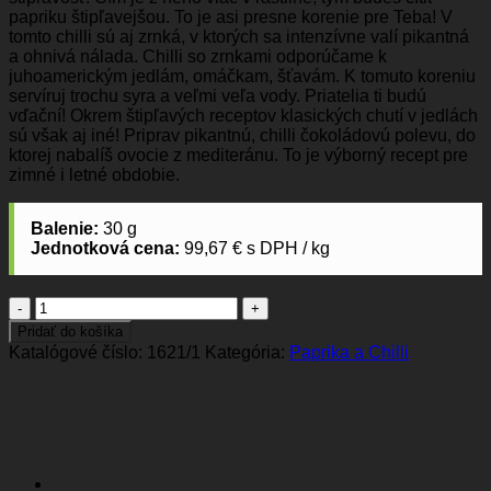
papriku štipľavejšou. To je asi presne korenie pre Teba! V
tomto chilli sú aj zrnká, v ktorých sa intenzívne valí pikantná
a ohnivá nálada. Chilli so zrnkami odporúčame k
juhoamerickým jedlám, omáčkam, šťavám. K tomuto koreniu
servíruj trochu syra a veľmi veľa vody. Priatelia ti budú
vďační! Okrem štipľavých receptov klasických chutí v jedlách
sú však aj iné! Priprav pikantnú, chilli čokoládovú polevu, do
ktorej nabalíš ovocie z mediteránu. To je výborný recept pre
zimné i letné obdobie.
Balenie:
30 g
Jednotková cena:
99,67 € s DPH / kg
množstvo
Chilli
Pridať do košíka
Katalógové číslo:
1621/1
Kategória:
Paprika a Chilli