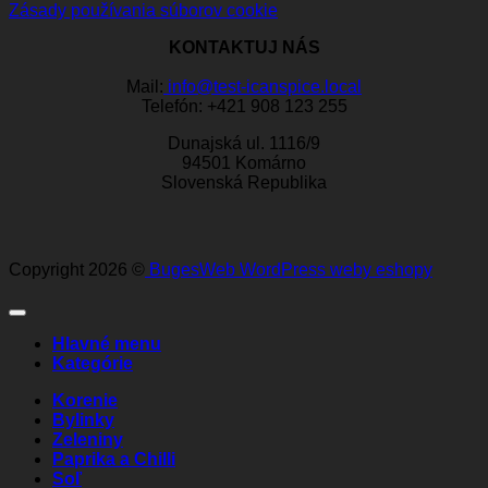
Zásady používania súborov cookie
KONTAKTUJ NÁS
Mail:
info@test-icanspice.local
Telefón: +421 908 123 255
Dunajská ul. 1116/9
94501 Komárno
Slovenská Republika
Copyright 2026 ©
BugesWeb
WordPress weby
eshopy
Hlavné menu
Kategórie
Korenie
Bylinky
Zeleniny
Paprika a Chilli
Soľ