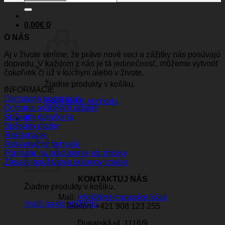
0,00
€
0
O NÁS
Aj v živote veríme, že práve nové veci a zážitky nás posúvajú
dopredu. V každom z nás je tá jedinečnosť, môžeme vytvoriť
čokoľvek či už v kuchyni alebo v živote.
Žiadne produkty v košíku.
INFORMÁCIE
Obchodné podmienky
Vrátiť sa do obchodu
Ochrana osobných údajov
Spôsoby doručenia
0
Spôsoby platby
Košík
Reklamácie
Reklamačný formulár
Formulár na odstúpenie od zmluvy
Zásady používania súborov cookie
KONTAKTUJ NÁS
Žiadne produkty v košíku.
Mail:
info@test-icanspice.local
Vrátiť sa do obchodu
Telefón: +421 908 123 255
Dunajská ul. 1116/9