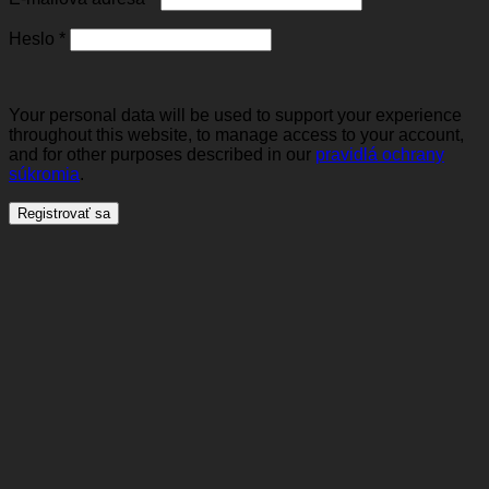
Povinné
Heslo
*
Your personal data will be used to support your experience
throughout this website, to manage access to your account,
and for other purposes described in our
pravidlá ochrany
súkromia
.
Registrovať sa