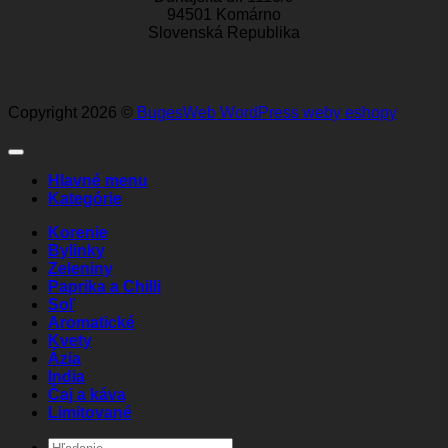
94501 Komárno
Slovenská Republika
Copyright 2026 ©
BugesWeb
WordPress weby
eshopy
Hlavné menu
Kategórie
Korenie
Bylinky
Zeleniny
Paprika a Chilli
Soľ
Aromatické
Kvety
Ázia
India
Čaj a káva
Limitované
Hľadať: