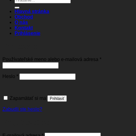
Hlavná stránka
Obchod
O nás
Kontakt
Prihlásenie
Prihlásenie
Povinné
Používateľské meno alebo e-mailová adresa
*
Povinné
Heslo
*
Zapamätať si ma
Prihlásiť
Zabudli ste heslo?
Registrovať sa
Povinné
E-mailová adresa
*