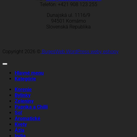
Telefón: +421 908 123 255
Dunajská ul. 1116/9
94501 Komárno
Slovenská Republika
Copyright 2026 ©
BugesWeb
WordPress weby
eshopy
Hlavné menu
Kategórie
Korenie
Bylinky
Zeleniny
Paprika a Chilli
Soľ
Aromatické
Kvety
Ázia
India