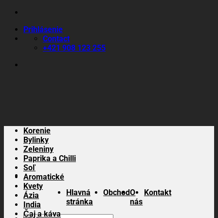
Skip
to
Prihlásenie
content
Contact
+421 908 123 255
Korenie
Bylinky
Zeleniny
Paprika a Chilli
Soľ
Aromatické
Kvety
Hlavná
Obchod
O
Kontakt
Ázia
stránka
nás
India
Čaj a káva