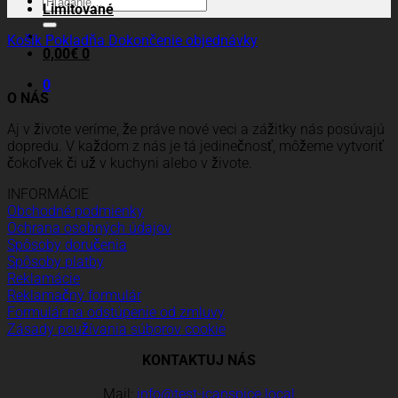
Hľadať:
Limitované
Košík
Pokladňa
Dokončenie objednávky
0,00
€
0
0
O NÁS
Aj v živote veríme, že práve nové veci a zážitky nás posúvajú
dopredu. V každom z nás je tá jedinečnosť, môžeme vytvoriť
čokoľvek či už v kuchyni alebo v živote.
INFORMÁCIE
Obchodné podmienky
Ochrana osobných údajov
Spôsoby doručenia
Spôsoby platby
Reklamácie
Reklamačný formulár
Formulár na odstúpenie od zmluvy
Zásady používania súborov cookie
KONTAKTUJ NÁS
Mail:
info@test-icanspice.local